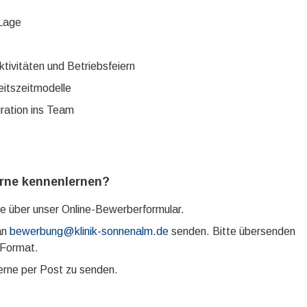
 Lage
ivitäten und Betriebsfeiern
eitszeitmodelle
gration ins Team
erne kennenlernen?
e über unser Online-Bewerberformular.
an
bewerbung@klinik-sonnenalm.de
senden. Bitte übersenden
-Format.
erne per Post zu senden.